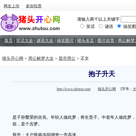
网友上传
参加投票
请输入两个以上关键字
笑话
谜语
搞笑图
首页
|
笑话大全
|
谜语大全
|
搞笑图片
|
猪头名言
|
图片欣赏
|
周公解梦
猪头开心网
>
周公解梦大全
>
股市周公
> 正文
抱子升天
http://www.zhutou.com
猪头开心网
[字号：
是子孙繁荣的吉兆。年轻人做此梦，将生贵子。中老年人做此梦，
祖，是个吉梦。
股市：大户股将连同增资一齐高涨。