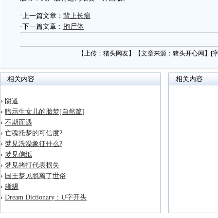
·上一篇文章：
背上长瘤
·下一篇文章：
抱尸体
【上传：猪头网友】【文章来源：猪头开心网】[
相关内容
相关内容
›
阴道
›
暗示生女儿的胎梦[自然篇]
›
不期而遇
›
亡魂托梦的可信度?
›
梦见洗澡象征什么?
›
梦见信纸
›
梦见拷打代表损失
›
国王梦见脱离了世俗
›
蜥蜴
›
Dream Dictionary：U字开头