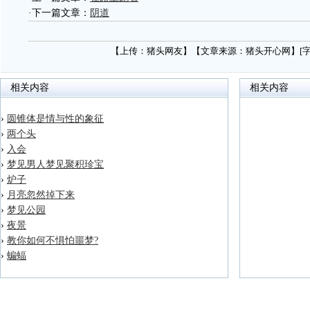
·下一篇文章：
阴道
【上传：猪头网友】【文章来源：猪头开心网】[
相关内容
相关内容
›
圆锥体是情与性的象征
›
两个头
›
入会
›
梦见男人梦见聚积珍宝
›
炉子
›
月亮忽然掉下来
›
梦见公园
›
夜景
›
教你如何不惧怕噩梦?
›
蝙蝠