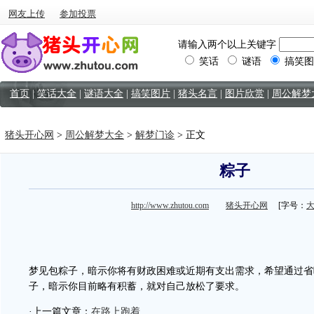
网友上传
参加投票
请输入两个以上关键字
笑话
谜语
搞笑图
首页
|
笑话大全
|
谜语大全
|
搞笑图片
|
猪头名言
|
图片欣赏
|
周公解梦
猪头开心网
>
周公解梦大全
>
解梦门诊
> 正文
粽子
http://www.zhutou.com
猪头开心网
[字号：
梦见包粽子，暗示你将有财政困难或近期有支出需求，希望通过省
子，暗示你目前略有积蓄，就对自己放松了要求。
·上一篇文章：
在路上跑着