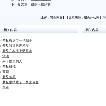
·下一篇文章：
很多人在穿衣
【上传：猪头网友】【文章来源：猪头开心网】[
相关内容
相关内容
›
梦见得到了一把阳伞
›
梦见通道代表发展
›
梦见在衣服上洒香水
›
沙漠
›
杀了憎恨的人
›
梦见橄榄
›
苍蝇
›
梦见莲花
›
梦见眼睛瞎了，梦见目盲
›
跳蚤