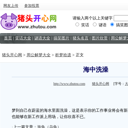
网友上传
参加投票
请输入两个以上关键字
笑话
谜语
搞笑图
首页
|
笑话大全
|
谜语大全
|
搞笑图片
|
猪头名言
|
图片欣赏
|
周公解梦
猪头开心网
>
周公解梦大全
>
析梦拾遗
> 正文
海中洗澡
http://www.zhutou.com
猪头开心网
[字号：
梦到自己在蔚蓝的海水里面洗澡，这是表示你的工作事业将会有新
也能够在新工作派上用场，让你欣喜不已。
·上一篇文章：
海龟（乌龟）