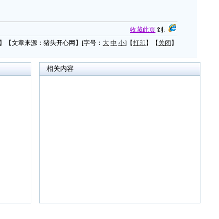
收藏此页
到:
】【文章来源：猪头开心网】[字号：
大
中
小
]【
打印
】【
关闭
】
相关内容