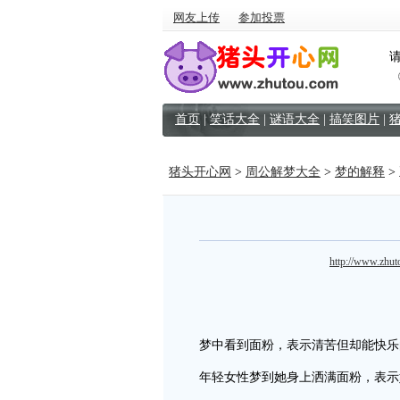
网友上传
参加投票
请
首页
|
笑话大全
|
谜语大全
|
搞笑图片
|
猪头开心网
>
周公解梦大全
>
梦的解释
>
http://www.zhu
梦中看到面粉，表示清苦但却能快乐
年轻女性梦到她身上洒满面粉，表示