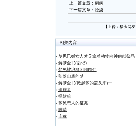
·上一篇文章：
痢疾
·下一篇文章：
冷淡
【上传：猪头网友
相关内容
›
梦见已婚女人梦见拿着动物向神供献祭品
›
解梦全书(后记)
›
梦见被狼群团团围住
›
坠落山底的梦
›
解梦全书(掀起梦的盖头来)一
›
殉难者
›
提款单
›
梦见恋人的征兆
›
眼睛
›
庄稼