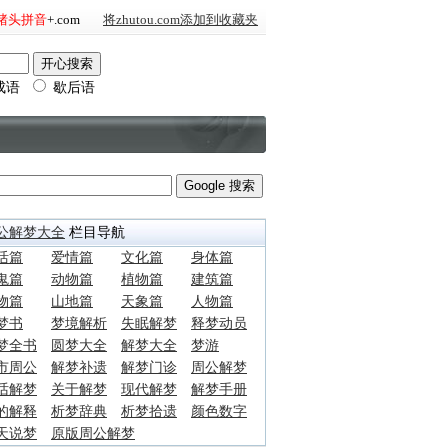
猪头拼音
+.com
将zhutou.com添加到收藏夹
成语
歇后语
公解梦大全
栏目导航
活篇
爱情篇
文化篇
身体篇
鬼篇
动物篇
植物篇
建筑篇
物篇
山地篇
天象篇
人物篇
梦书
梦境解析
失眠解梦
释梦动员
梦全书
圆梦大全
解梦大全
梦游
市周公
解梦补遗
解梦门诊
周公解梦
话解梦
关于解梦
现代解梦
解梦手册
的解释
析梦辞典
析梦拾遗
颜色数字
天说梦
原版周公解梦