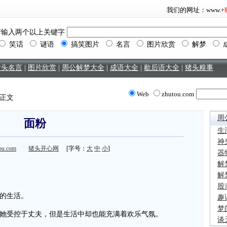
我们的网址：www.+
输入两个以上关键字
笑话
谜语
搞笑图片
名言
图片欣赏
解梦
猪头名言
|
图片欣赏
|
周公解梦大全
|
成语大全
|
歇后语大全
|
猪头糗事
Web
zhutou.com
 正文
周
面粉
生
神
tou.com
猪头开心网
[字号：
大
中
小
]
器
解
解
股
的生活。
趣
梦
她受控于丈夫，但是生活中却也能充满着欢乐气氛。
谈